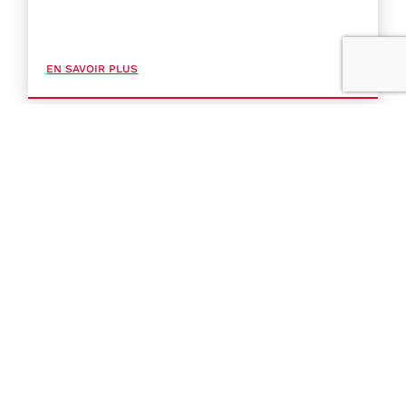
EN SAVOIR PLUS
Opérée pour un cancer qu´elle n´a
jamais eu