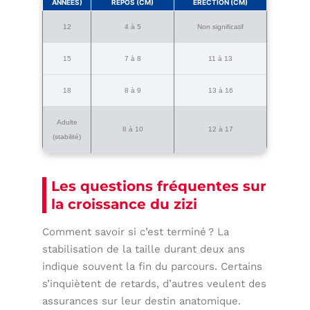
ANNÉES)
REPOS (CM)
ÉRECTION (CM)
12
4 à 5
Non significatif
15
7 à 8
11 à 13
18
8 à 9
13 à 16
Adulte
8 à 10
12 à 17
(stabilité)
Les questions fréquentes sur
la croissance du zizi
Comment savoir si c’est terminé ? La
stabilisation de la taille durant deux ans
indique souvent la fin du parcours. Certains
s’inquiètent de retards, d’autres veulent des
assurances sur leur destin anatomique.