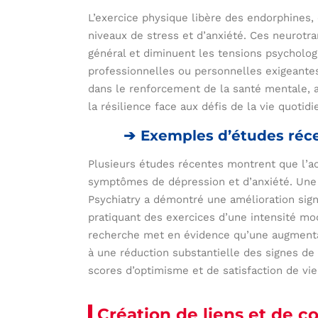
L’exercice physique libère des endorphines,
niveaux de stress et d’anxiété. Ces neurotr
général et diminuent les tensions psycholog
professionnelles ou personnelles exigeantes
dans le renforcement de la santé mentale, a
la résilience face aux défis de la vie quotidi
Exemples d’études réc
Plusieurs études récentes montrent que l’act
symptômes de dépression et d’anxiété. Une é
Psychiatry a démontré une amélioration signi
pratiquant des exercices d’une intensité m
recherche met en évidence qu’une augmentat
à une réduction substantielle des signes de 
scores d’optimisme et de satisfaction de vie
Création de liens et de