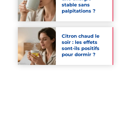
stable sans
palpitations ?
Citron chaud le
soir : les effets
sont-ils positifs
pour dormir ?