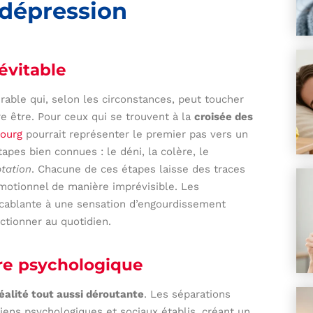
 dépression
évitable
érable qui, selon les circonstances, peut toucher
e être. Pour ceux qui se trouvent à la
croisée des
bourg
pourrait représenter le premier pas vers un
apes bien connues : le déni, la colère, le
ptation
. Chacune de ces étapes laisse des traces
émotionnel de manière imprévisible. Les
cablante à une sensation d’engourdissement
ctionner au quotidien.
ure psychologique
éalité tout aussi déroutante
. Les séparations
ens psychologiques et sociaux établis, créant un