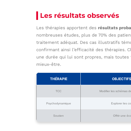
Les résultats observés
Les thérapies apportent des
résultats prob
nombreuses études, plus de 70% des patient
traitement adéquat. Des cas illustratifs té
confirmant ainsi l’efficacité des thérapies. 
une durée qui lui sont propres, mais toutes 
mieux-être.
THÉRAPIE
OBJECTIFS
TCC
Modifier les schémas 
Psychodynamique
Explorer les co
Soutien
Offrir une é