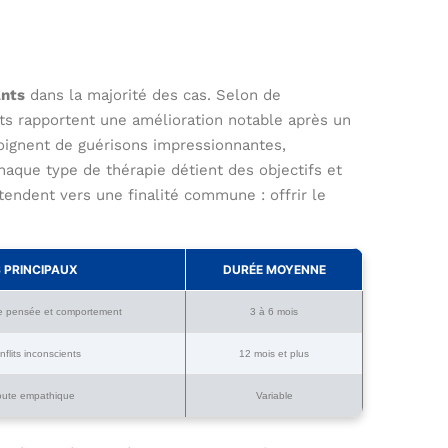
ants
dans la majorité des cas. Selon de
s rapportent une amélioration notable après un
moignent de guérisons impressionnantes,
Chaque type de thérapie détient des objectifs et
tendent vers une finalité commune : offrir le
 PRINCIPAUX
DURÉE MOYENNE
de pensée et comportement
3 à 6 mois
nflits inconscients
12 mois et plus
coute empathique
Variable