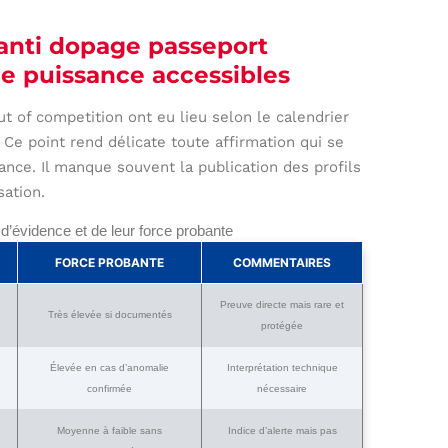
anti dopage passeport
de puissance accessibles
t of competition ont eu lieu selon le calendrier
Ce point rend délicate toute affirmation qui se
ce. Il manque souvent la publication des profils
ation.
d’évidence et de leur force probante
FORCE PROBANTE
COMMENTAIRES
Preuve directe mais rare et
Très élevée si documentés
protégée
Élevée en cas d’anomalie
Interprétation technique
confirmée
nécessaire
Moyenne à faible sans
Indice d’alerte mais pas