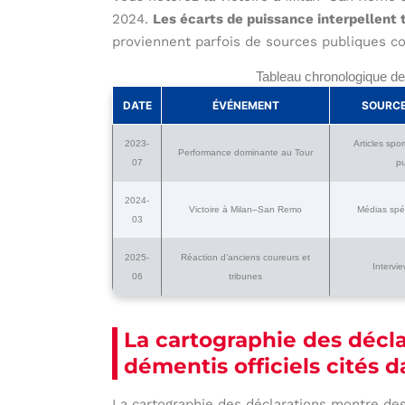
2024.
Les écarts de puissance interpellent 
proviennent parfois de sources publiques c
Tableau chronologique des
DATE
ÉVÉNEMENT
SOURCE
2023-
Articles spor
Performance dominante au Tour
07
p
2024-
Victoire à Milan–San Remo
Médias spéc
03
2025-
Réaction d’anciens coureurs et
Intervie
06
tribunes
La cartographie des décla
démentis officiels cités 
La cartographie des déclarations montre des