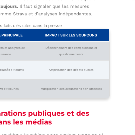
toujours.
Il faut signaler que les mesures
omme Strava et d’analyses indépendantes.
 faits clés cités dans la presse
 PRINCIPALE
IMPACT SUR LES SOUPÇONS
tifs et analyses de
Déclenchement des comparaisons et
uissance
questionnements
ialisés et forums
Amplification des débats publics
ws et tribunes
Multiplication des accusations non officielles
rations publiques et des
dans les médias
 positions tranchées entre anciens coureurs et