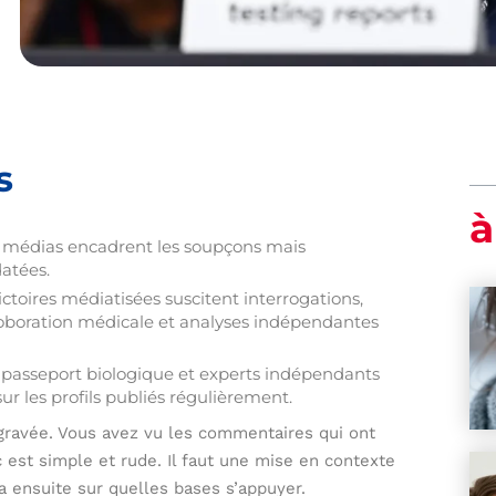
s
à
et médias encadrent les soupçons mais
datées.
ictoires médiatisées suscitent interrogations,
roboration médicale et analyses indépendantes
ls, passeport biologique et experts indépendants
ur les profils publiés régulièrement.
e gravée. Vous avez vu les commentaires qui ont
 est simple et rude. Il faut une mise en contexte
a ensuite sur quelles bases s’appuyer.