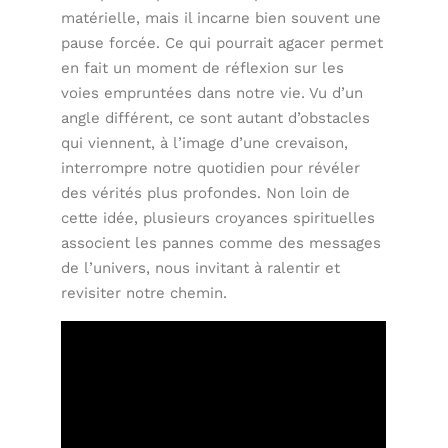
matérielle, mais il incarne bien souvent une
pause forcée. Ce qui pourrait agacer permet
en fait un moment de réflexion sur les
voies empruntées dans notre vie. Vu d’un
angle différent, ce sont autant d’obstacles
qui viennent, à l’image d’une crevaison,
interrompre notre quotidien pour révéler
des vérités plus profondes. Non loin de
cette idée, plusieurs croyances spirituelles
associent les pannes comme des messages
de l’univers, nous invitant à ralentir et
revisiter notre chemin.