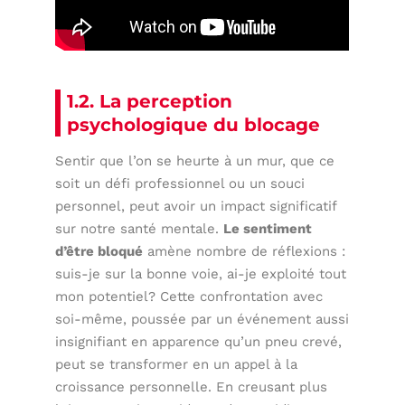
1.2. La perception
psychologique du blocage
Sentir que l’on se heurte à un mur, que ce
soit un défi professionnel ou un souci
personnel, peut avoir un impact significatif
sur notre santé mentale.
Le sentiment
d’être bloqué
amène nombre de réflexions :
suis-je sur la bonne voie, ai-je exploité tout
mon potentiel? Cette confrontation avec
soi-même, poussée par un événement aussi
insignifiant en apparence qu’un pneu crevé,
peut se transformer en un appel à la
croissance personnelle. En creusant plus