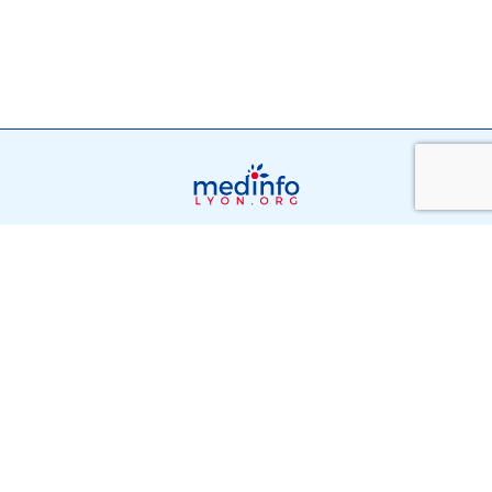
Suivez-Nous Sur
© 2022 Tous droits réservés |
Contactez-nous
|
Mentions
légales
|
Plan du site
|
Mentions légales
|
Equipe editoriale