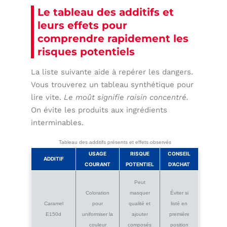
Le tableau des additifs et
leurs effets pour
comprendre rapidement les
risques potentiels
La liste suivante aide à repérer les dangers.
Vous trouverez un tableau synthétique pour
lire vite.
Le moût signifie raisin concentré.
On évite les produits aux ingrédients
interminables.
Tableau des additifs présents et effets observés
USAGE
RISQUE
CONSEIL
ADDITIF
COURANT
POTENTIEL
D’ACHAT
Peut
Coloration
masquer
Éviter si
Caramel
pour
qualité et
listé en
E150d
uniformiser la
ajouter
première
couleur
composés
position