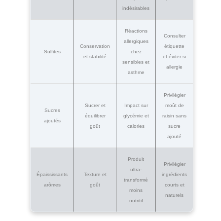
indésirables
Réactions
Consulter
allergiques
Conservation
étiquette
Sulfites
chez
et stabilité
et éviter si
sensibles et
allergie
asthme
Privilégier
Sucrer et
Impact sur
moût de
Sucres
équilibrer
glycémie et
raisin sans
ajoutés
goût
calories
sucre
ajouté
Produit
Privilégier
ultra-
Épaississants
Texture et
ingrédients
transformé
arômes
goût
courts et
moins
naturels
nutritif