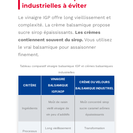
industrielles à éviter
Le vinaigre IGP offre long vieillissement et
complexité. La crème balsamique propose
sucre sirop épaississants.
Les crèmes
contiennent souvent du sirop.
Vous utilisez
le vrai balsamique pour assaisonner
finement.
Tableau comparatif vinaigre balsamique IGP et crèmes balsamiques
industrielles
VINAIGRE
CRÈME OU VELOURS
CRITÈRE
BALSAMIQUE
BALSAMIQUE INDUSTRIEL
IGP/AOP
Moût de raisin
Moût concentré sirop
Ingrédients
vieilli vinaigre de
sucre caramel arômes
vin peu d’additifs
épaississants
Long vieillissement
Transformation
Processus