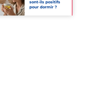
sont-ils positifs
pour dormir ?