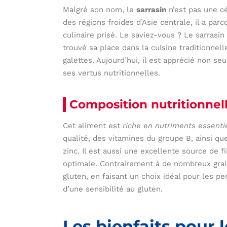
Malgré son nom, le
sarrasin
n’est pas une cé
des régions froides d’Asie centrale, il a pa
culinaire prisé. Le saviez-vous ? Le sarrasi
trouvé sa place dans la cuisine traditionn
galettes. Aujourd’hui, il est apprécié non s
ses vertus nutritionnelles.
Composition nutritionnell
Cet aliment est
riche en nutriments essenti
qualité, des vitamines du groupe B, ainsi q
zinc. Il est aussi une excellente source de f
optimale. Contrairement à de nombreux grai
gluten, en faisant un choix idéal pour les 
d’une sensibilité au gluten.
Les bienfaits pour 