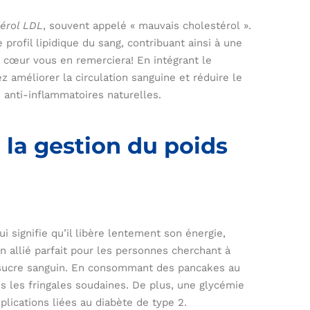
térol LDL
, souvent appelé « mauvais cholestérol ».
 profil lipidique du sang, contribuant ainsi à une
 cœur vous en remerciera! En intégrant le
z améliorer la circulation sanguine et réduire le
 anti-inflammatoires naturelles.
 la gestion du poids
qui signifie qu’il libère lentement son énergie,
 un allié parfait pour les personnes cherchant à
de sucre sanguin. En consommant des pancakes au
ns les fringales soudaines. De plus, une glycémie
plications liées au diabète de type 2.