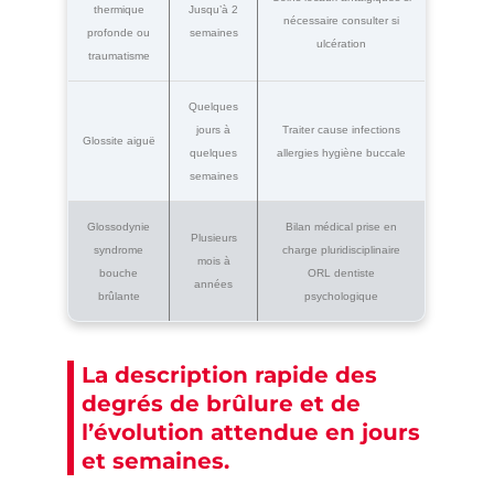
thermique
Jusqu’à 2
nécessaire consulter si
profonde ou
semaines
ulcération
traumatisme
Quelques
jours à
Traiter cause infections
Glossite aiguë
quelques
allergies hygiène buccale
semaines
Glossodynie
Bilan médical prise en
Plusieurs
syndrome
charge pluridisciplinaire
mois à
bouche
ORL dentiste
années
brûlante
psychologique
La description rapide des
degrés de brûlure et de
l’évolution attendue en jours
et semaines.