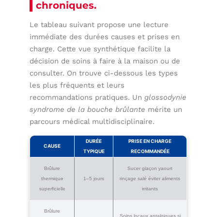
chroniques.
Le tableau suivant propose une lecture
immédiate des durées causes et prises en
charge. Cette vue synthétique facilite la
décision de soins à faire à la maison ou de
consulter. On trouve ci-dessous les types
les plus fréquents et leurs
recommandations pratiques. Un
glossodynie
syndrome de la bouche brûlante
mérite un
parcours médical multidisciplinaire.
DURÉE
PRISE EN CHARGE
CAUSE
TYPIQUE
RECOMMANDÉE
Brûlure
Sucer glaçon yaourt
thermique
1–5 jours
rinçage salé éviter aliments
superficielle
irritants
Brûlure
Soins locaux antalgiques si