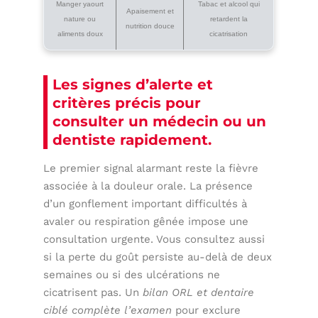
Manger yaourt
Tabac et alcool qui
Apaisement et
nature ou
retardent la
nutrition douce
aliments doux
cicatrisation
Les signes d’alerte et
critères précis pour
consulter un médecin ou un
dentiste rapidement.
Le premier signal alarmant reste la fièvre
associée à la douleur orale. La présence
d’un gonflement important difficultés à
avaler ou respiration gênée impose une
consultation urgente. Vous consultez aussi
si la perte du goût persiste au-delà de deux
semaines ou si des ulcérations ne
cicatrisent pas. Un
bilan ORL et dentaire
ciblé complète l’examen
pour exclure