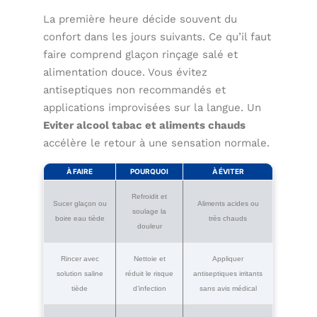
La première heure décide souvent du
confort dans les jours suivants. Ce qu’il faut
faire comprend glaçon rinçage salé et
alimentation douce. Vous évitez
antiseptiques non recommandés et
applications improvisées sur la langue. Un
Eviter alcool tabac et aliments chauds
accélère le retour à une sensation normale.
À FAIRE
POURQUOI
À ÉVITER
Refroidit et
Sucer glaçon ou
Aliments acides ou
soulage la
boire eau tiède
très chauds
douleur
Rincer avec
Nettoie et
Appliquer
solution saline
réduit le risque
antiseptiques irritants
tiède
d’infection
sans avis médical