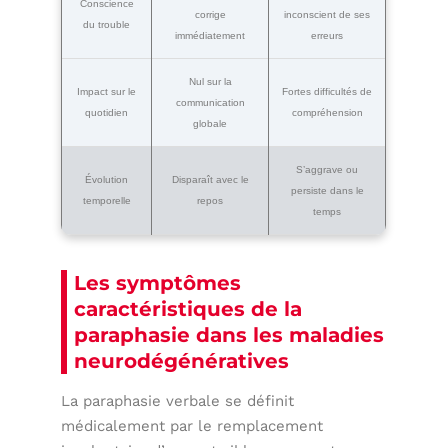
Conscience
corrige
inconscient de ses
du trouble
immédiatement
erreurs
Nul sur la
Impact sur le
Fortes difficultés de
communication
quotidien
compréhension
globale
S’aggrave ou
Évolution
Disparaît avec le
persiste dans le
temporelle
repos
temps
Les symptômes
caractéristiques de la
paraphasie dans les maladies
neurodégénératives
La paraphasie verbale se définit
médicalement par le remplacement