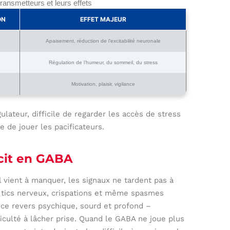
ransmetteurs et leurs effets
ON
EFFET MAJEUR
Apaisement, réduction de l’excitabilité neuronale
Régulation de l’humeur, du sommeil, du stress
Motivation, plaisir, vigilance
ulateur, difficile de regarder les accès de stress
 de jouer les pacificateurs.
cit en GABA
 vient à manquer, les signaux ne tardent pas à
t, tics nerveux, crispations et même spasmes
si ce revers psychique, sourd et profond –
ifficulté à lâcher prise. Quand le GABA ne joue plus