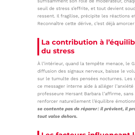
suffisamment son rôle de modérateur, chaque 
seuil de stress s’effrite, et tout devient soud
ressent. Il fragilise, précipite les réactions 
Reconnaître cette dérive, c’est déjà amorcer 
La contribution à l’équili
du stress
À l’intérieur, quand la tempête menace, le GA
diffusion des signaux nerveux, baisse le v
sur le tumulte des pensées nocturnes. Les c
ce messager interne aide à alléger l’anxiété
professeure Hersant Barbara l’affirme, sans 
renforcer naturellement l’équilibre émotion
se contente pas de réparer : il prévient, il p
tout valse dehors.
Les facteurs influençant