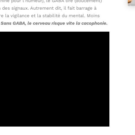
onine pour l’humeur), le GABA tire (doucement)
 des signaux. Autrement dit, il fait barrage à
e la vigilance et la stabilité du mental. Moins
.
Sans GABA, le cerveau risque vite la cacophonie.