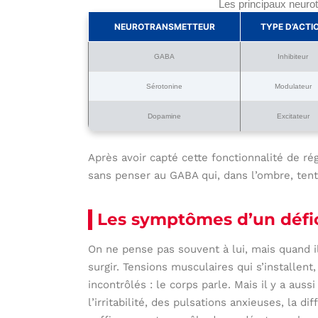
Les principaux neurot
NEUROTRANSMETTEUR
TYPE D’ACTI
GABA
Inhibiteur
Sérotonine
Modulateur
Dopamine
Excitateur
Après avoir capté cette fonctionnalité de rég
sans penser au GABA qui, dans l’ombre, tente
Les symptômes d’un défi
On ne pense pas souvent à lui, mais quand il
surgir. Tensions musculaires qui s’installen
incontrôlés : le corps parle. Mais il y a aus
l’irritabilité, des pulsations anxieuses, la d