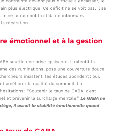
contrainte devient plus difficile à encaisser, le
ain plus électrique. Ce déficit ne se voit pas, il se
et mine lentement la stabilité intérieure.
la réparation.
bre émotionnel et à la gestion
BA souffle une brise apaisante. Il ralentit la
olume des ruminations, pose une couverture douce
hercheurs insistent, les études abondent : oui,
 et améliorer la qualité du sommeil. La
hésitations : “Soutenir le taux de GABA, c’est
nel et prévenir la surcharge mentale.”
Le GABA ne
rotège, il assoit la stabilité émotionnelle quand
 le taux de GABA