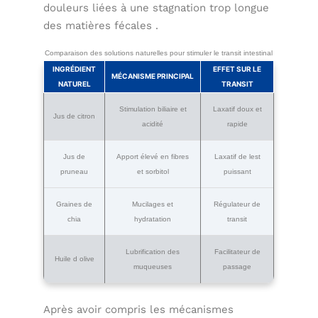
douleurs liées à une stagnation trop longue
des matières fécales .
Comparaison des solutions naturelles pour stimuler le transit intestinal
INGRÉDIENT
EFFET SUR LE
MÉCANISME PRINCIPAL
NATUREL
TRANSIT
Stimulation biliaire et
Laxatif doux et
Jus de citron
acidité
rapide
Jus de
Apport élevé en fibres
Laxatif de lest
pruneau
et sorbitol
puissant
Graines de
Mucilages et
Régulateur de
chia
hydratation
transit
Lubrification des
Facilitateur de
Huile d olive
muqueuses
passage
Après avoir compris les mécanismes