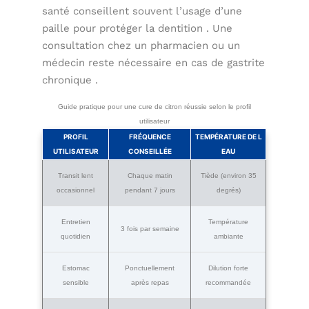
santé conseillent souvent l’usage d’une
paille pour protéger la dentition . Une
consultation chez un pharmacien ou un
médecin reste nécessaire en cas de gastrite
chronique .
Guide pratique pour une cure de citron réussie selon le profil
utilisateur
PROFIL
FRÉQUENCE
TEMPÉRATURE DE L
UTILISATEUR
CONSEILLÉE
EAU
Transit lent
Chaque matin
Tiède (environ 35
occasionnel
pendant 7 jours
degrés)
Entretien
Température
3 fois par semaine
quotidien
ambiante
Estomac
Ponctuellement
Dilution forte
sensible
après repas
recommandée