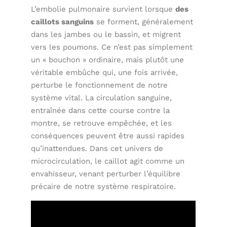
L’embolie pulmonaire survient lorsque
des
caillots sanguins
se forment, généralement
dans les jambes ou le bassin, et migrent
vers les poumons. Ce n’est pas simplement
un « bouchon » ordinaire, mais plutôt une
véritable embûche qui, une fois arrivée,
perturbe le fonctionnement de notre
système vital. La circulation sanguine,
entraînée dans cette course contre la
montre, se retrouve empêchée, et les
conséquences peuvent être aussi rapides
qu’inattendues. Dans cet univers de
microcirculation, le caillot agit comme un
envahisseur, venant perturber l’équilibre
précaire de notre système respiratoire.