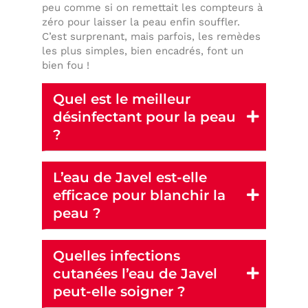
peu comme si on remettait les compteurs à
zéro pour laisser la peau enfin souffler.
C’est surprenant, mais parfois, les remèdes
les plus simples, bien encadrés, font un
bien fou !
Quel est le meilleur
désinfectant pour la peau
?
L’eau de Javel est-elle
efficace pour blanchir la
peau ?
Quelles infections
cutanées l’eau de Javel
peut-elle soigner ?