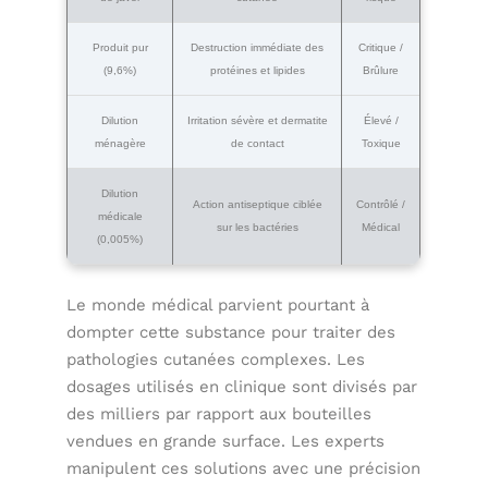
Produit pur
Destruction immédiate des
Critique /
(9,6%)
protéines et lipides
Brûlure
Dilution
Irritation sévère et dermatite
Élevé /
ménagère
de contact
Toxique
Dilution
Action antiseptique ciblée
Contrôlé /
médicale
sur les bactéries
Médical
(0,005%)
Le monde médical parvient pourtant à
dompter cette substance pour traiter des
pathologies cutanées complexes. Les
dosages utilisés en clinique sont divisés par
des milliers par rapport aux bouteilles
vendues en grande surface. Les experts
manipulent ces solutions avec une précision