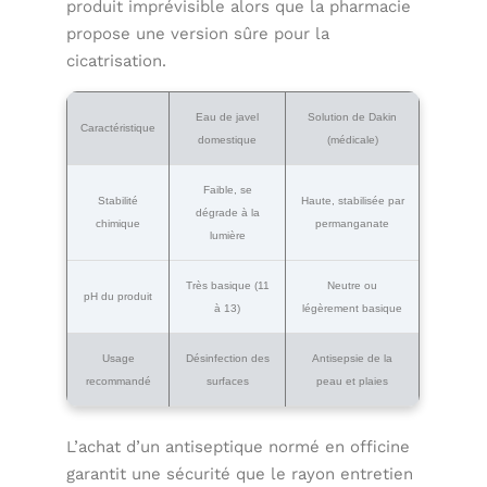
produit imprévisible alors que la pharmacie
propose une version sûre pour la
cicatrisation.
Eau de javel
Solution de Dakin
Caractéristique
domestique
(médicale)
Faible, se
Stabilité
Haute, stabilisée par
dégrade à la
chimique
permanganate
lumière
Très basique (11
Neutre ou
pH du produit
à 13)
légèrement basique
Usage
Désinfection des
Antisepsie de la
recommandé
surfaces
peau et plaies
L’achat d’un antiseptique normé en officine
garantit une sécurité que le rayon entretien