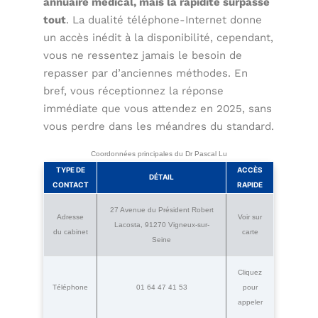
annuaire médical, mais la rapidité surpasse
tout
. La dualité téléphone-Internet donne
un accès inédit à la disponibilité, cependant,
vous ne ressentez jamais le besoin de
repasser par d’anciennes méthodes. En
bref, vous réceptionnez la réponse
immédiate que vous attendez en 2025, sans
vous perdre dans les méandres du standard.
Coordonnées principales du Dr Pascal Lu
TYPE DE
ACCÈS
DÉTAIL
CONTACT
RAPIDE
27 Avenue du Président Robert
Adresse
Voir sur
Lacosta, 91270 Vigneux-sur-
du cabinet
carte
Seine
Cliquez
Téléphone
01 64 47 41 53
pour
appeler