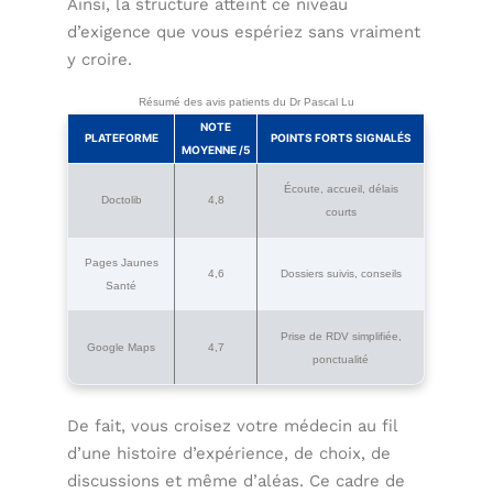
Ainsi, la structure atteint ce niveau
d’exigence que vous espériez sans vraiment
y croire.
Résumé des avis patients du Dr Pascal Lu
NOTE
PLATEFORME
POINTS FORTS SIGNALÉS
MOYENNE /5
Écoute, accueil, délais
Doctolib
4,8
courts
Pages Jaunes
4,6
Dossiers suivis, conseils
Santé
Prise de RDV simplifiée,
Google Maps
4,7
ponctualité
De fait, vous croisez votre médecin au fil
d’une histoire d’expérience, de choix, de
discussions et même d’aléas. Ce cadre de