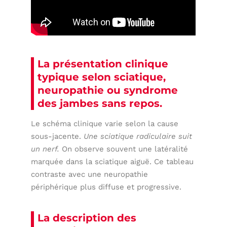
La présentation clinique
typique selon sciatique,
neuropathie ou syndrome
des jambes sans repos.
Le schéma clinique varie selon la cause
sous-jacente.
Une sciatique radiculaire suit
un nerf.
On observe souvent une latéralité
marquée dans la sciatique aiguë. Ce tableau
contraste avec une neuropathie
périphérique plus diffuse et progressive.
La description des