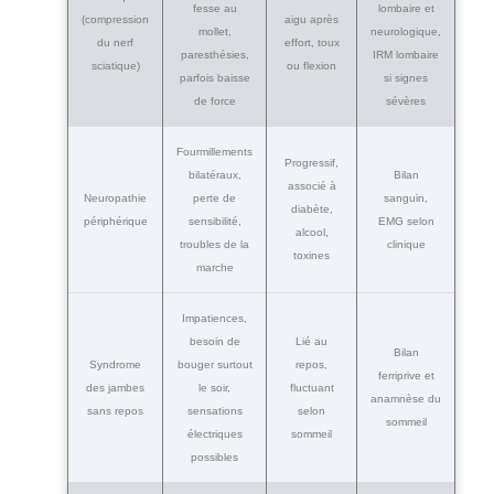
fesse au
lombaire et
(compression
aigu après
mollet,
neurologique,
du nerf
effort, toux
paresthésies,
IRM lombaire
sciatique)
ou flexion
parfois baisse
si signes
de force
sévères
Fourmillements
Progressif,
bilatéraux,
Bilan
associé à
Neuropathie
perte de
sanguin,
diabète,
périphérique
sensibilité,
EMG selon
alcool,
troubles de la
clinique
toxines
marche
Impatiences,
besoin de
Lié au
Bilan
Syndrome
bouger surtout
repos,
ferriprive et
des jambes
le soir,
fluctuant
anamnèse du
sans repos
sensations
selon
sommeil
électriques
sommeil
possibles