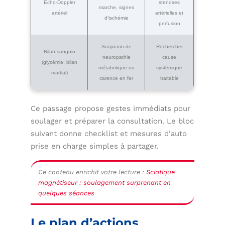
Écho‑Doppler
stenoses
marche, signes
artériel
artérielles et
d’ischémie
perfusion
Suspicion de
Rechercher
Bilan sanguin
neuropathie
cause
(glycémie, bilan
métabolique ou
systémique
martial)
carence en fer
traitable
Ce passage propose gestes immédiats pour
soulager et préparer la consultation. Le bloc
suivant donne checklist et mesures d’auto
prise en charge simples à partager.
Ce contenu enrichit votre lecture :
Sciatique
magnétiseur : soulagement surprenant en
quelques séances
Le plan d’actions