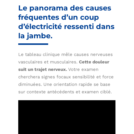
Le panorama des causes
fréquentes d’un coup
d’électricité ressenti dans
la jambe.
Le tableau clinique mêle causes nerveuses
vasculaires et musculaires.
Cette douleur
suit un trajet nerveux.
Votre examen
cherchera signes focaux sensibilité et force
diminuées. Une orientation rapide se base
sur contexte antécédents et examen ciblé.