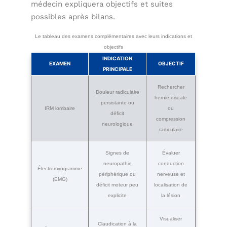
médecin expliquera objectifs et suites
possibles après bilans.
Le tableau des examens complémentaires avec leurs indications et
objectifs
INDICATION
EXAMEN
OBJECTIF
PRINCIPALE
Rechercher
Douleur radiculaire
hernie discale
persistante ou
IRM lombaire
ou
déficit
compression
neurologique
radiculaire
Signes de
Évaluer
neuropathie
conduction
Électromyogramme
périphérique ou
nerveuse et
(EMG)
déficit moteur peu
localisation de
explicite
la lésion
Visualiser
Claudication à la