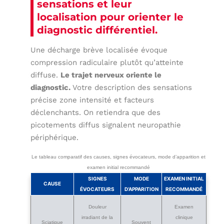
sensations et leur
localisation pour orienter le
diagnostic différentiel.
Une décharge brève localisée évoque
compression radiculaire plutôt qu’atteinte
diffuse.
Le trajet nerveux oriente le
diagnostic.
Votre description des sensations
précise zone intensité et facteurs
déclenchants. On retiendra que des
picotements diffus signalent neuropathie
périphérique.
Le tableau comparatif des causes, signes évocateurs, mode d’apparition et
examen initial recommandé
SIGNES
MODE
EXAMEN INITIAL
CAUSE
ÉVOCATEURS
D’APPARITION
RECOMMANDÉ
Douleur
Examen
irradiant de la
clinique
Sciatique
Souvent