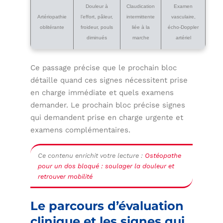
Douleur à
Claudication
Examen
Artériopathie
l’effort, pâleur,
intermittente
vasculaire,
oblitérante
froideur, pouls
liée à la
écho-Doppler
diminués
marche
artériel
Ce passage précise que le prochain bloc
détaille quand ces signes nécessitent prise
en charge immédiate et quels examens
demander. Le prochain bloc précise signes
qui demandent prise en charge urgente et
examens complémentaires.
Ce contenu enrichit votre lecture :
Ostéopathe
pour un dos bloqué : soulager la douleur et
retrouver mobilité
Le parcours d’évaluation
clinique et les signes qui