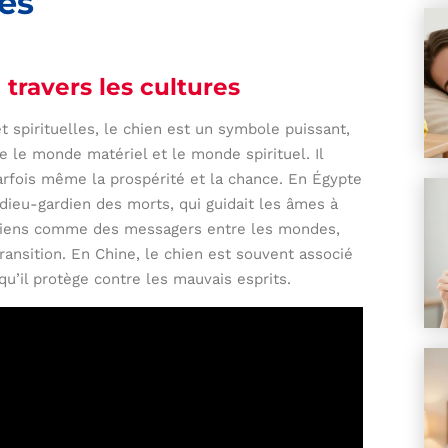
les
travers les cultures
 spirituelles, le chien est un symbole puissant,
le monde matériel et le monde spirituel. Il
t parfois même la prospérité et la chance. En Égypte
 dieu-gardien des morts, qui guidait les âmes à
 chiens comme des messagers entre les mondes,
ansition. En Chine, le chien est souvent associé
 qu’il protège contre les mauvais esprits.