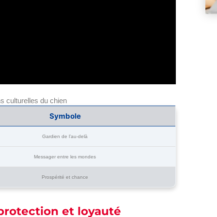
 culturelles du chien
Symbole
Gardien de l’au-delà
Messager entre les mondes
Prospérité et chance
protection et loyauté