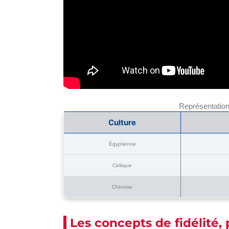
Représentations
Culture
Égyptienne
Celtique
Chinoise
Les concepts de fidélité, 