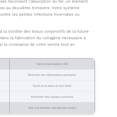
és favorisent l’absorption du fer, un élément
tes au deuxième trimestre. Votre système
contre les petites infections hivernales ou
 la solidité des tissus conjonctifs de la future
ans la fabrication du collagène nécessaire à
si la croissance de votre ventre tout en
.
Impact physiologique ciblé
Réduction des inflammations articulaires
Santé de la vision du futur bébé
Prévention des crampes nocturnes
Aide à la formation des globules rouges