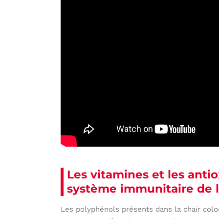
Les vitamines et les anti
système immunitaire de 
Les polyphénols présents dans la chair colo