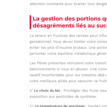
attention constante pour écarter tout dange
La gestion des portions q
désagréments liés au suc
La teneur en fructose des cerises peut infl
gestationnel. Vous devez limiter votre cons
éviter les pics d’insuline brutaux. Une port
perturber votre équilibre métabolique génér
Les fibres présentes stimulent votre transi
ballonnements si vous en abusez. Une conso
laxatif inconfortable pour les intestins déj
votre meilleure alliée pour savourer ce fruit
1/
Le choix du bio
: Privilégier des fruits iss
exposition aux pesticides de synthèse.
2/
La température de stockage
: Gardez vos