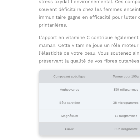
stress oxydatif environnemental. Ces compos
souvent déficitaire chez les femmes encein
immunitaire gagne en efficacité pour lutter 
printanières.
L’apport en vitamine C contribue également à
maman. Cette vitamine joue un rôle moteur d
l’élasticité de votre peau. Vous soutenez ain
préservant la qualité de vos fibres cutanées
Composant spécifique
Teneur pour 100g
Anthocyanes
350 milligrammes
Bêta-carotène
38 microgrammes
Magnésium
11 milligrammes
Cuivre
0,06 milligramme