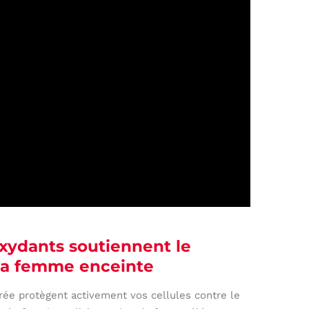
oxydants soutiennent le
la femme enceinte
rée protègent activement vos cellules contre le