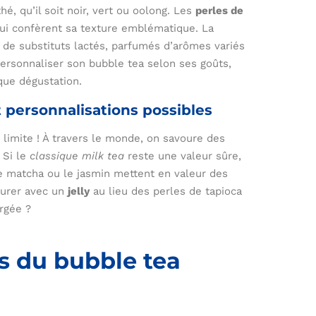
hé, qu’il soit noir, vert ou oolong. Les
perles de
 lui confèrent sa texture emblématique. La
it de substituts lactés, parfumés d’arômes variés
rsonnaliser son bubble tea selon ses goûts,
que dégustation.
t personnalisations possibles
 limite ! À travers le monde, on savoure des
 Si le
classique milk tea
reste une valeur sûre,
e matcha ou le jasmin mettent en valeur des
turer avec un
jelly
au lieu des perles de tapioca
rgée ?
és du bubble tea