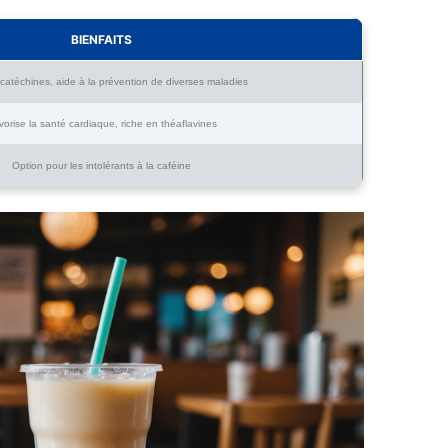
BIENFAITS
catéchines, aide à la prévention de diverses maladies
vorise la santé cardiaque, riche en théaflavines
Option pour les intolérants à la caféine