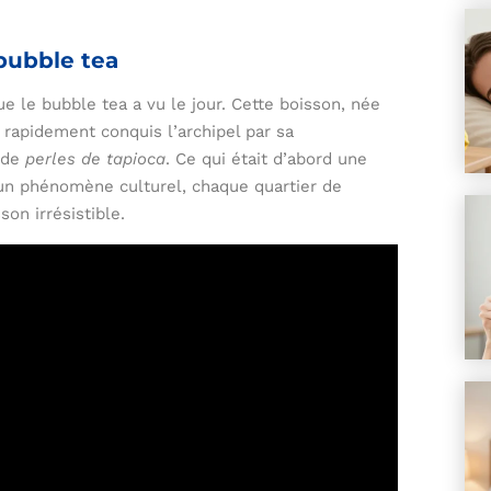
bubble tea
e le bubble tea a vu le jour. Cette boisson, née
a rapidement conquis l’archipel par sa
t de
perles de tapioca
. Ce qui était d’abord une
un phénomène culturel, chaque quartier de
on irrésistible.