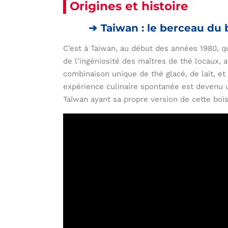
Origines et histoire
Taiwan : le berceau du 
C’est à Taiwan, au début des années 1980, qu
de l’ingéniosité des maîtres de thé locaux, 
combinaison unique de thé glacé, de lait, e
expérience culinaire spontanée est devenu 
Taïwan ayant sa propre version de cette boiss