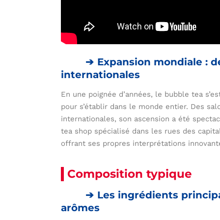
Expansion mondiale : d
internationales
En une poignée d’années, le bubble tea s’es
pour s’établir dans le monde entier. Des sal
internationales, son ascension a été spectacu
tea shop spécialisé dans les rues des capit
offrant ses propres interprétations innovant
Composition typique
Les ingrédients principa
arômes