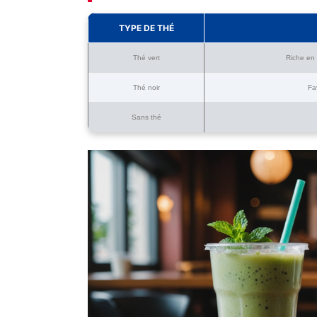
TYPE DE THÉ
Thé vert
Riche en 
Thé noir
Fa
Sans thé