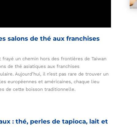
es salons de thé aux franchises
t frayé un chemin hors des frontières de Taiwan
ons de thé asiatiques aux franchises
laire. Aujourd’hui, il n’est pas rare de trouver un
ales européennes et américaines, chaque lieu
es de cette boisson traditionnelle.
ux : thé, perles de tapioca, lait et