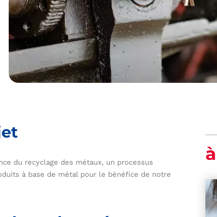
jet
à
ance du recyclage des métaux, un processus
roduits à base de métal pour le bénéfice de notre