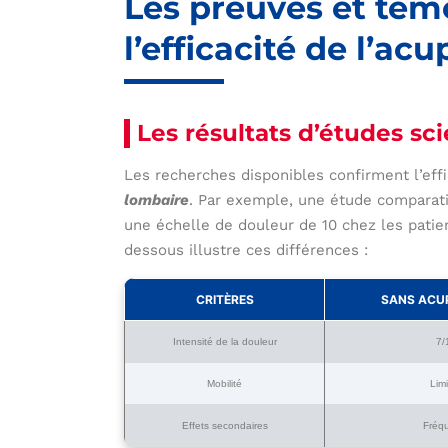
Les preuves et tém
l’efficacité de l’ac
Les résultats d’études sci
Les recherches disponibles confirment l’eff
lombaire
. Par exemple, une étude comparat
une échelle de douleur de 10 chez les patien
dessous illustre ces différences :
CRITÈRES
SANS ACU
Intensité de la douleur
7/
Mobilité
Lim
Effets secondaires
Fréq