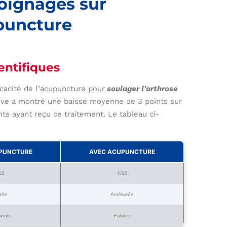
oignages sur
upuncture
entifiques
icacité de l’acupuncture pour
soulager l’arthrose
ive a montré une baisse moyenne de 3 points sur
ts ayant reçu ce traitement. Le tableau ci-
PUNCTURE
AVEC ACUPUNCTURE
10
4/10
itée
Améliorée
uents
Faibles