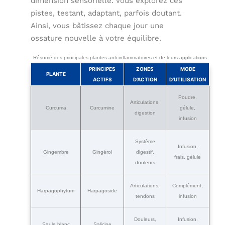
dimension sensorielle. Vous explorez ces
pistes, testant, adaptant, parfois doutant.
Ainsi, vous bâtissez chaque jour une
ossature nouvelle à votre équilibre.
Résumé des principales plantes anti-inflammatoires et de leurs applications
PRINCIPES
ZONES
MODE
PLANTE
ACTIFS
D’ACTION
D’UTILISATION
Poudre,
Articulations,
Curcuma
Curcumine
gélule,
digestion
infusion
Système
Infusion,
Gingembre
Gingérol
digestif,
frais, gélule
douleurs
Articulations,
Complément,
Harpagophytum
Harpagoside
tendons
infusion
Douleurs,
Infusion,
Saule blanc
Salicine