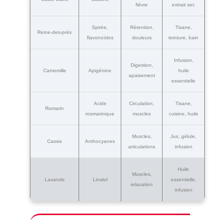
fièvre
extrait sec
Spirée,
Rétention,
Tisane,
Reine-des-prés
flavonoïdes
douleurs
teinture, bain
Infusion,
Digestion,
Camomille
Apigénine
huile
apaisement
essentielle
Acide
Circulation,
Tisane,
Romarin
rosmarinique
muscles
cuisine, huile
Muscles,
Jus, gélule,
Cassis
Anthocyanes
articulations
infusion
Huile
Muscles,
Lavande
Linalol
essentielle,
relaxation
infusion