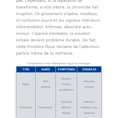
pas. Cependant, si la réparation se
transforme, si elle s’étire, la chronicité fait
irruption.
Ce glissement s’opère, insidieux,
la confusion sourd et les signaux intérieurs
s’entremêlent
. Arthrose, désordre auto-
immun : l’alarme s’emballe, la solution
initiale devient problème durable. De fait,
cette frontière floue réclame de l’attention,
parfois même de la méfiance.
Comparaison entre inflammation aiguë et chronique
TYPE
DURÉE
SYMPTÔMES
EXEMPLES
Douleur,
Bref
Infection,
Aiguë
chaleur,
épisode
entorse
gonflement
Douleurs
Arthrose,
Chronique
Persistante
diffuses,
maladies auto-
fatigue
immunes