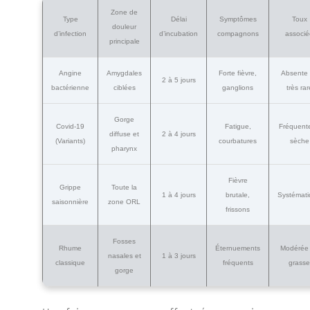
Zone de
Type
Délai
Symptômes
Toux
douleur
d’infection
d’incubation
compagnons
associ
principale
Angine
Amygdales
Forte fièvre,
Absente
2 à 5 jours
bactérienne
ciblées
ganglions
très rar
Gorge
Covid-19
Fatigue,
Fréquente
diffuse et
2 à 4 jours
(Variants)
courbatures
sèche
pharynx
Fièvre
Grippe
Toute la
1 à 4 jours
brutale,
Systémat
saisonnière
zone ORL
frissons
Fosses
Rhume
Éternuements
Modérée
nasales et
1 à 3 jours
classique
fréquents
grass
gorge