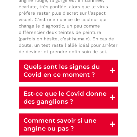
angine rouge, la gorge est enflammée,
écarlate, très gonflée, alors que le virus
préfère rester plus discret sur l’aspect
visuel. C’est une nuance de couleur qui
change le diagnostic, un peu comme
différencier deux teintes de peinture
(parfois on hésite, c’est humain). En cas de
doute, un test reste l’allié idéal pour arrêter
de deviner et prendre enfin soin de soi.
Quels sont les signes du
Covid en ce moment ?
Est-ce que le Covid donne
des ganglions ?
Comment savoir si une
angine ou pas ?