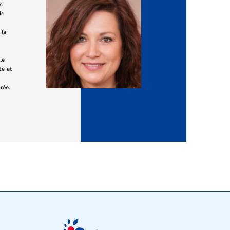
s
le
 la
le
té et
rée.